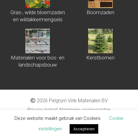
Gras-, wilde bloemzaden
Boomzaden
en wildakkermengsels
Materialen voor bos- en
Kerstbomen
landschapsbouw
2026 Pelgrum Vink Materialen BV
Privacy beleid
Algemene voorwaarden
Deze website maakt gebruik van Cookies.
Cookie
Proudly made by
Tribal Agency
instellingen
Accepteren