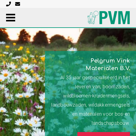
Pelgrum Vink
Materialen B.V.
Al 35 jaar gespecialiseerd in het
leveren van; boomzaden,
wildbloemen-kruidenmengsels,
landbouwzaden, wildakkermengsels
en materialen voor bos-en
landschapsbouw.