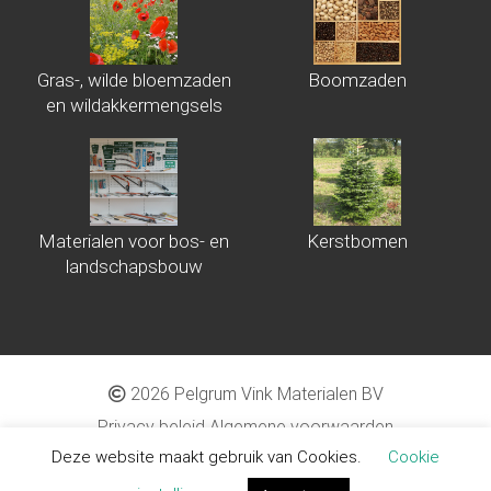
Gras-, wilde bloemzaden
Boomzaden
en wildakkermengsels
Materialen voor bos- en
Kerstbomen
landschapsbouw
2026 Pelgrum Vink Materialen BV
Privacy beleid
Algemene voorwaarden
Deze website maakt gebruik van Cookies.
Cookie
Proudly made by