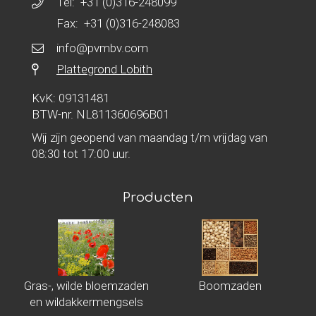
Tel:
+31 (0)316-248099
Fax: +31 (0)316-248083
info@pvmbv.com
Plattegrond Lobith
KvK: 09131481
BTW-nr. NL811360696B01
Wij zijn geopend van maandag t/m vrijdag van
08:30 tot 17:00 uur.
Producten
Gras-, wilde bloemzaden
Boomzaden
en wildakkermengsels