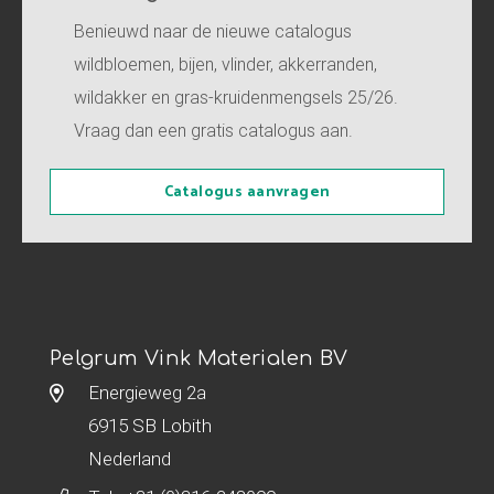
Benieuwd naar de nieuwe catalogus
wildbloemen, bijen, vlinder, akkerranden,
wildakker en gras-kruidenmengsels 25/26.
Vraag dan een gratis catalogus aan.
Catalogus aanvragen
Pelgrum Vink Materialen BV
Energieweg 2a
6915 SB Lobith
Nederland