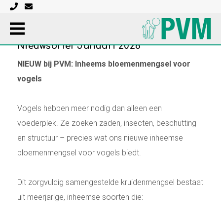
Nieuwsbrief Januari 2026
Home
NIEUW bij PVM: Inheems bloemenmengsel voor
»
Nieuws
»
Nieuwsbrief Januari 2026
vogels
Vogels hebben meer nodig dan alleen een
voederplek. Ze zoeken zaden, insecten, beschutting
en structuur – precies wat ons nieuwe inheemse
bloemenmengsel voor vogels biedt.
Dit zorgvuldig samengestelde kruidenmengsel bestaat
uit meerjarige, inheemse soorten die: