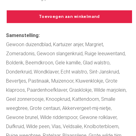
Toevoegen aan winkelmand
Samenstelling:
Gewoon duizendblad, Kartuizer anjer, Margriet,
Zomeradonis, Gewoon slangenkruid, Ruige leeuwentand,
Bolderik, Beemdkroon, Gele kamille, Glad walstro,
Donderkruid, Wondklaver, Echt walstro, Sint-Janskruid,
Bevertjes, Pastinaak, Muizenoor, Kluwenklokje, Grote
klaproos, Paardenhoefklaver, Grasklokje, Wilde marjolein,
Geel zonneroosje, Knoopkruid, Kattendoorn, Smalle
weegbree, Grote centauri, Akkervergeet-mij-nietje,
Gewone brunel, Wilde ridderspoor, Gewone rolklaver,
Duifkruid, Wilde peen, Vlas, Veldsalie, Knolboterbloem,
Ruige weegbree, Ratelaar, Blaassilene, Grote wilde tijm,