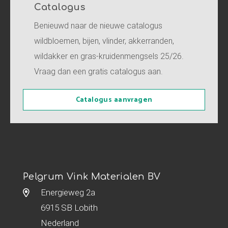
Catalogus
Benieuwd naar de nieuwe catalogus
wildbloemen, bijen, vlinder, akkerranden,
wildakker en gras-kruidenmengsels 25/26.
Vraag dan een gratis catalogus aan.
Catalogus aanvragen
Pelgrum Vink Materialen BV
Energieweg 2a
6915 SB Lobith
Nederland