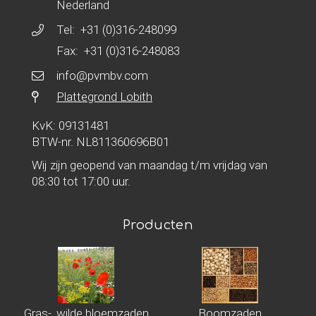
Nederland
Tel:
+31 (0)316-248099
Fax: +31 (0)316-248083
info@pvmbv.com
Plattegrond Lobith
KvK: 09131481
BTW-nr. NL811360696B01
Wij zijn geopend van maandag t/m vrijdag van
08:30 tot 17:00 uur.
Producten
Gras-, wilde bloemzaden
Boomzaden