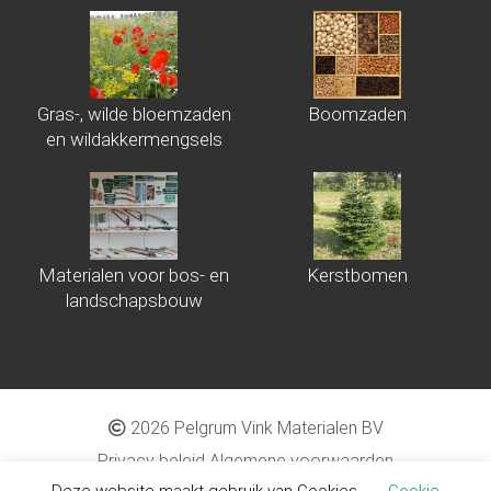
Gras-, wilde bloemzaden
Boomzaden
en wildakkermengsels
Materialen voor bos- en
Kerstbomen
landschapsbouw
2026 Pelgrum Vink Materialen BV
Privacy beleid
Algemene voorwaarden
Deze website maakt gebruik van Cookies.
Cookie