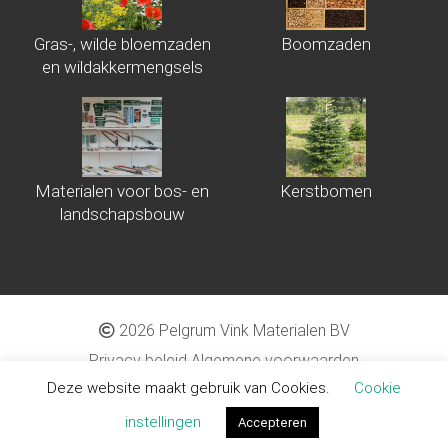
Gras-, wilde bloemzaden
Boomzaden
en wildakkermengsels
Materialen voor bos- en
Kerstbomen
landschapsbouw
2026 Pelgrum Vink Materialen BV
Privacy beleid
Algemene voorwaarden
Deze website maakt gebruik van Cookies.
Cookie
Proudly made by
Tribal Agency
instellingen
Accepteren