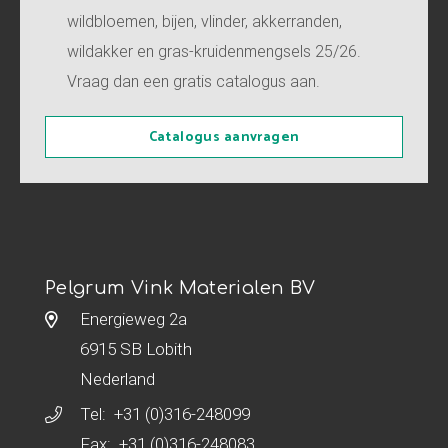
wildbloemen, bijen, vlinder, akkerranden,
wildakker en gras-kruidenmengsels 25/26.
Vraag dan een gratis catalogus aan.
Catalogus aanvragen
Pelgrum Vink Materialen BV
Energieweg 2a
6915 SB Lobith
Nederland
Tel:
+31 (0)316-248099
Fax: +31 (0)316-248083