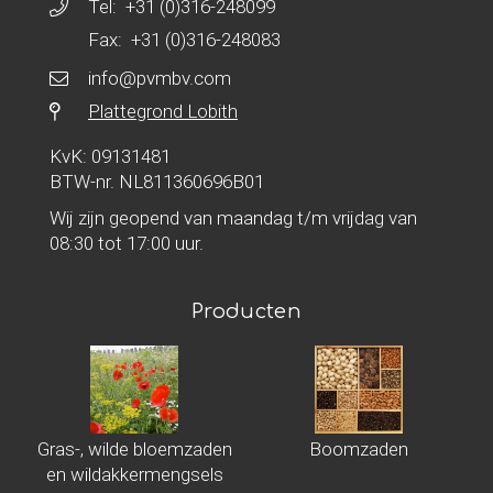
Tel:
+31 (0)316-248099
Fax: +31 (0)316-248083
info@pvmbv.com
Plattegrond Lobith
KvK: 09131481
BTW-nr. NL811360696B01
Wij zijn geopend van maandag t/m vrijdag van
08:30 tot 17:00 uur.
Producten
Gras-, wilde bloemzaden
Boomzaden
en wildakkermengsels