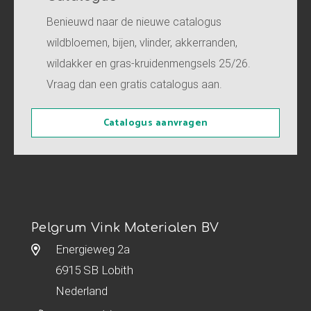
Benieuwd naar de nieuwe catalogus
wildbloemen, bijen, vlinder, akkerranden,
wildakker en gras-kruidenmengsels 25/26.
Vraag dan een gratis catalogus aan.
Catalogus aanvragen
Pelgrum Vink Materialen BV
Energieweg 2a
6915 SB Lobith
Nederland