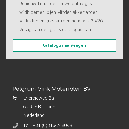
Benieuwd naar de nieuwe catalogus
wildbloemen, bijen, vlinder, akkerranden,
wildakker en gras-kruidenmengsels 25/26.
Vraag dan een gratis catalogus aan.
Catalogus aanvragen
Pelgrum Vink Materialen BV
Energieweg 2a
6915 SB Lobith
Nederland
Tel:
+31 (0)316-248099