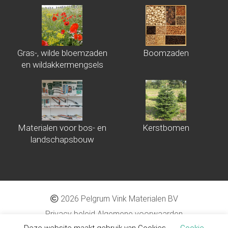
Gras-, wilde bloemzaden
Boomzaden
en wildakkermengsels
Materialen voor bos- en
Kerstbomen
landschapsbouw
2026 Pelgrum Vink Materialen BV
Privacy beleid
Algemene voorwaarden
Deze website maakt gebruik van Cookies.
Cookie