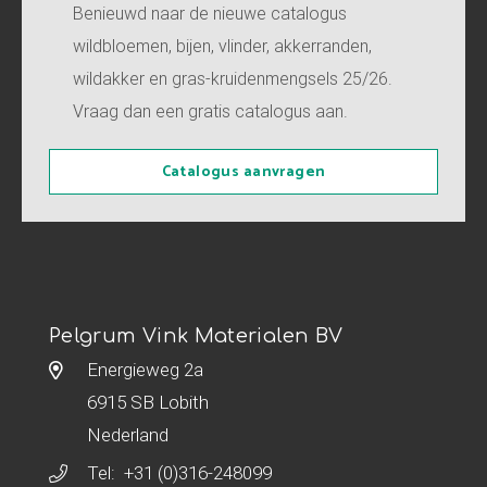
Benieuwd naar de nieuwe catalogus
wildbloemen, bijen, vlinder, akkerranden,
wildakker en gras-kruidenmengsels 25/26.
Vraag dan een gratis catalogus aan.
Catalogus aanvragen
Pelgrum Vink Materialen BV
Energieweg 2a
6915 SB Lobith
Nederland
Tel:
+31 (0)316-248099