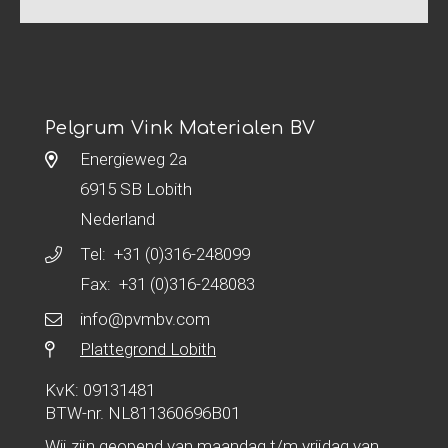
Pelgrum Vink Materialen BV
Energieweg 2a
6915 SB Lobith
Nederland
Tel:
+31 (0)316-248099
Fax: +31 (0)316-248083
info@pvmbv.com
Plattegrond Lobith
KvK: 09131481
BTW-nr. NL811360696B01
Wij zijn geopend van maandag t/m vrijdag van