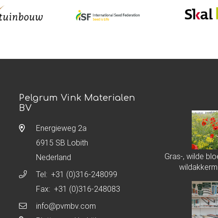
Pelgrum Vink Materialen
BV
Energieweg 2a
6915 SB Lobith
Gras-, wilde b
Nederland
wildakkerm
Tel:
+31 (0)316-248099
Fax: +31 (0)316-248083
info@pvmbv.com