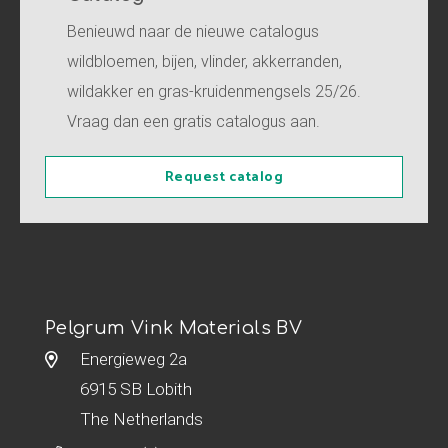
Benieuwd naar de nieuwe catalogus
wildbloemen, bijen, vlinder, akkerranden,
wildakker en gras-kruidenmengsels 25/26.
Vraag dan een gratis catalogus aan.
Request catalog
Pelgrum Vink Materials BV
Energieweg 2a
6915 SB Lobith
The Netherlands