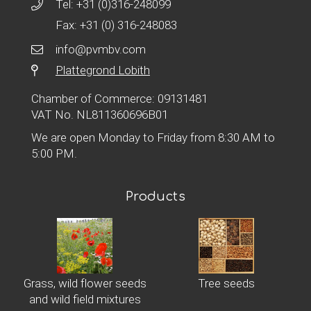
Tel:
+31 (0)316-248099
Fax: +31 (0) 316-248083
info@pvmbv.com
Plattegrond Lobith
Chamber of Commerce: 09131481
VAT No. NL811360696B01
We are open Monday to Friday from 8:30 AM to
5:00 PM.
Products
Grass, wild flower seeds
Tree seeds
and wild field mixtures