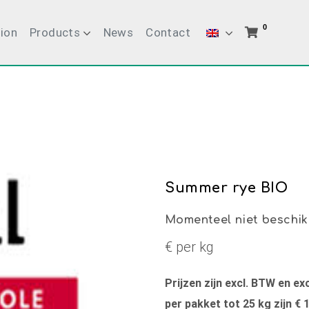
0
ion
Products
News
Contact
Summer rye BIO
Momenteel niet beschi
€ per kg
Prijzen zijn excl. BTW en e
per pakket tot 25 kg zijn € 