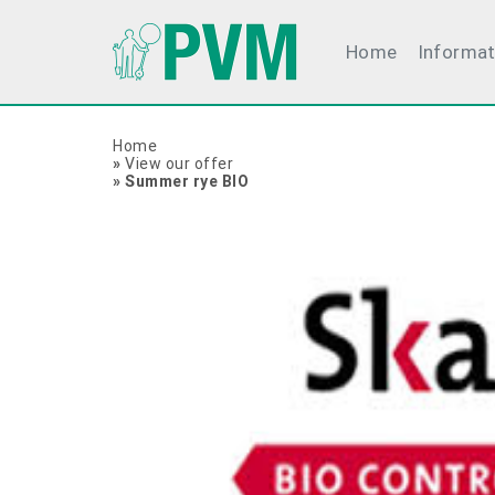
Home
Informat
Home
»
View our offer
»
Summer rye BIO