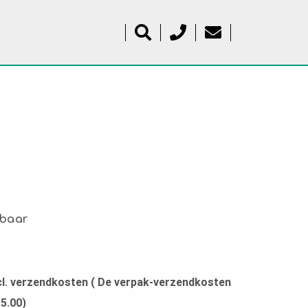
kbaar
xcl. verzendkosten ( De verpak-verzendkosten
15.00)