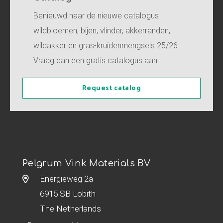
Benieuwd naar de nieuwe catalogus
wildbloemen, bijen, vlinder, akkerranden,
wildakker en gras-kruidenmengsels 25/26.
Vraag dan een gratis catalogus aan.
Request catalog
Pelgrum Vink Materials BV
Energieweg 2a
6915 SB Lobith
The Netherlands