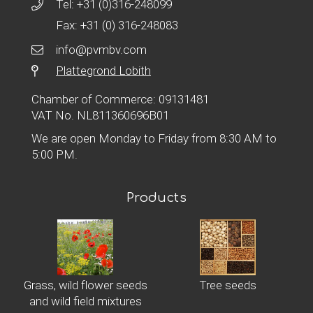
Tel:
+31 (0)316-248099
Fax: +31 (0) 316-248083
info@pvmbv.com
Plattegrond Lobith
Chamber of Commerce: 09131481
VAT No. NL811360696B01
We are open Monday to Friday from 8:30 AM to
5:00 PM.
Products
Grass, wild flower seeds
Tree seeds
and wild field mixtures