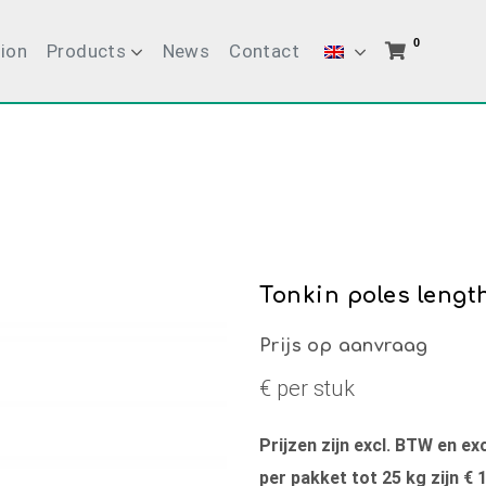
0
ion
Products
News
Contact
Tonkin poles lengt
Prijs op aanvraag
€ per stuk
Prijzen zijn excl. BTW en e
per pakket tot 25 kg zijn € 