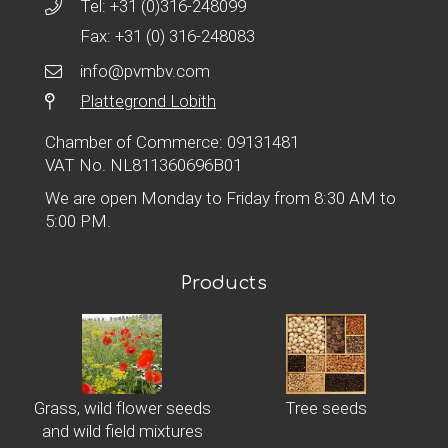
Tel:
+31 (0)316-248099
Fax: +31 (0) 316-248083
info@pvmbv.com
Plattegrond Lobith
Chamber of Commerce: 09131481
VAT No. NL811360696B01
We are open Monday to Friday from 8:30 AM to
5:00 PM.
Products
Grass, wild flower seeds
Tree seeds
and wild field mixtures