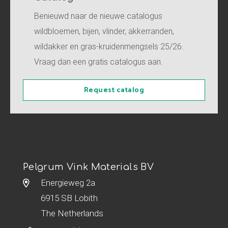
Benieuwd naar de nieuwe catalogus
wildbloemen, bijen, vlinder, akkerranden,
wildakker en gras-kruidenmengsels 25/26.
Vraag dan een gratis catalogus aan.
Request catalog
Pelgrum Vink Materials BV
Energieweg 2a
6915 SB Lobith
The Netherlands