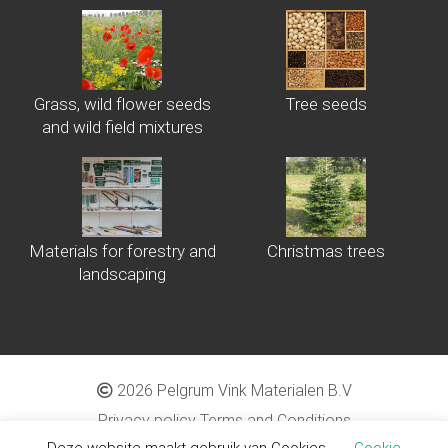
Grass, wild flower seeds
Tree seeds
and wild field mixtures
Materials for forestry and
Christmas trees
landscaping
2026 Pelgrum Vink Materialen B.V
Privacy policy
Terms and Conditions
Deze website maakt gebruik van Cookies.
Cookie