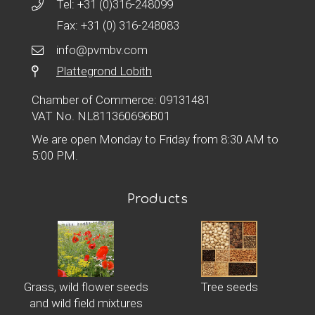
Tel:
+31 (0)316-248099
Fax: +31 (0) 316-248083
info@pvmbv.com
Plattegrond Lobith
Chamber of Commerce: 09131481
VAT No. NL811360696B01
We are open Monday to Friday from 8:30 AM to
5:00 PM.
Products
Grass, wild flower seeds
Tree seeds
and wild field mixtures