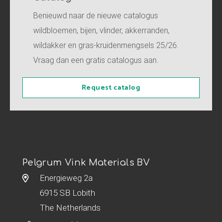
Benieuwd naar de nieuwe catalogus
wildbloemen, bijen, vlinder, akkerranden,
wildakker en gras-kruidenmengsels 25/26.
Vraag dan een gratis catalogus aan.
Request catalog
Pelgrum Vink Materials BV
Energieweg 2a
6915 SB Lobith
The Netherlands