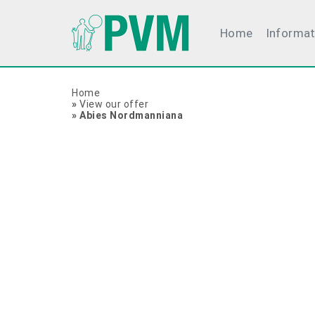
Home
Informat
Home
»
View our offer
»
Abies Nordmanniana