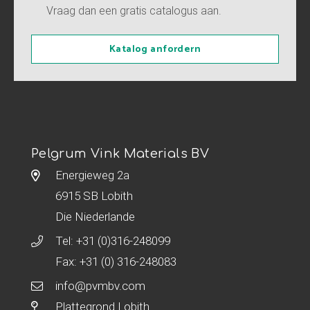
Vraag dan een gratis catalogus aan.
Katalog anfordern
Pelgrum Vink Materials BV
Energieweg 2a
6915 SB Lobith
Die Niederlande
Tel:
+31 (0)316-248099
Fax: +31 (0) 316-248083
info@pvmbv.com
Plattegrond Lobith