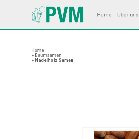
Nadelbaumsamen
Home
Uber uns
Home
»
Baumsamen
»
Nadelholz Samen