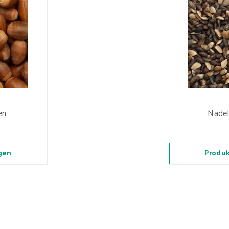
en
Nadel
gen
Produk