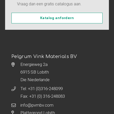
Vraag dan een gratis catalogus aan.
Katalog anfordern
Pelgrum Vink Materials BV
Energieweg 2a
6915 SB Lobith
Die Niederlande
Tel:
+31 (0)316-248099
Fax: +31 (0) 316-248083
info@pvmbv.com
Plattegrond Lobith