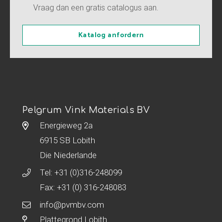
Vraag dan een gratis catalogus aan.
Katalog anfordern
Pelgrum Vink Materials BV
Energieweg 2a
6915 SB Lobith
Die Niederlande
Tel:
+31 (0)316-248099
Fax: +31 (0) 316-248083
info@pvmbv.com
Plattegrond Lobith