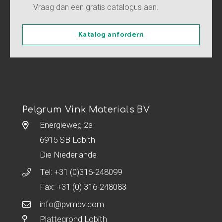
Vraag dan een gratis catalogus aan.
Katalog anfordern
Pelgrum Vink Materials BV
Energieweg 2a
6915 SB Lobith
Die Niederlande
Tel:
+31 (0)316-248099
Fax: +31 (0) 316-248083
info@pvmbv.com
Plattegrond Lobith