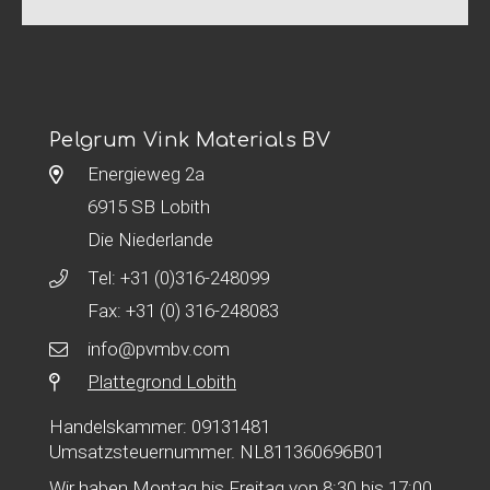
Pelgrum Vink Materials BV
Energieweg 2a
6915 SB Lobith
Die Niederlande
Tel:
+31 (0)316-248099
Fax: +31 (0) 316-248083
info@pvmbv.com
Plattegrond Lobith
Handelskammer: 09131481
Umsatzsteuernummer. NL811360696B01
Wir haben Montag bis Freitag von 8:30 bis 17:00