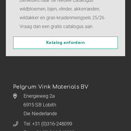
Benieuwd naar de nieuwe catalogus
wildbloemen, bijen, vlinder, akkerranden,
wildakker en gras-kruidenmengsels 25/26.
Vraag dan een gratis catalogus aan.
Katalog anfordern
Pelgrum Vink Materials BV
Energieweg 2a
6915 SB Lobith
Die Niederlande
Tel:
+31 (0)316-248099