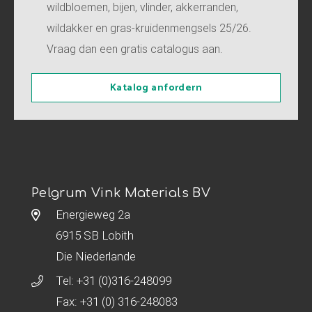
wildbloemen, bijen, vlinder, akkerranden,
wildakker en gras-kruidenmengsels 25/26.
Vraag dan een gratis catalogus aan.
Katalog anfordern
Pelgrum Vink Materials BV
Energieweg 2a
6915 SB Lobith
Die Niederlande
Tel:
+31 (0)316-248099
Fax: +31 (0) 316-248083