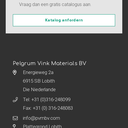
Vraag dan een gratis catalogus aan.
Katalog anfordern
Pelgrum Vink Materials BV
Energieweg 2a
6915 SB Lobith
Die Niederlande
Tel:
+31 (0)316-248099
Fax: +31 (0) 316-248083
info@pvmbv.com
Plattegrond Lobith