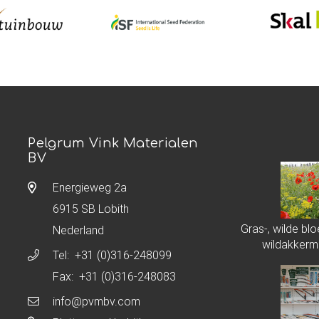
Pelgrum Vink Materialen
BV
Energieweg 2a
6915 SB Lobith
Gras-, wilde b
Nederland
wildakkerm
Tel:
+31 (0)316-248099
Fax: +31 (0)316-248083
info@pvmbv.com