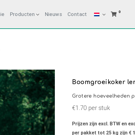
0
ie
Producten
Nieuws
Contact
m
Boomgroeikoker len
Grotere hoeveelheden p
€1.70 per stuk
Prijzen zijn excl. BTW en e
per pakket tot 25 kg zijn € 