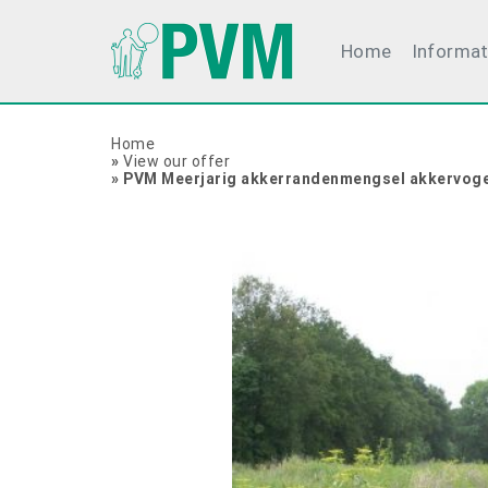
Home
Informat
Home
»
View our offer
»
PVM Meerjarig akkerrandenmengsel akkervog