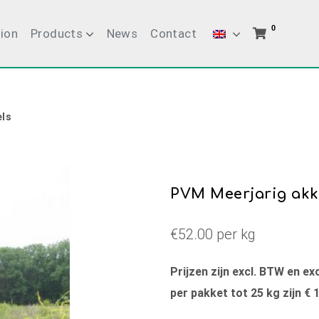
0
ion
Products
News
Contact
els
PVM Meerjarig akk
€52.00 per kg
Prijzen zijn excl. BTW en e
per pakket tot 25 kg zijn € 